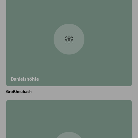
Danielshöhle
Großheubach