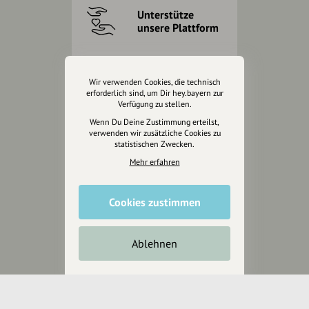
Unterstütze
unsere Plattform
hey.bayern ist ein Projekt von
uns für unsere Region und
Wir verwenden Cookies, die technisch
für alle, die uns besuchen
erforderlich sind, um Dir hey.bayern zur
Verfügung zu stellen.
wollen.
Wenn Du Deine Zustimmung erteilst,
verwenden wir zusätzliche Cookies zu
statistischen Zwecken.
Inhalte vorschlagen
Mehr erfahren
Jetzt unterstützen
Cookies zustimmen
Wir können leider keine
Ablehnen
Spendenquittung ausstellen.