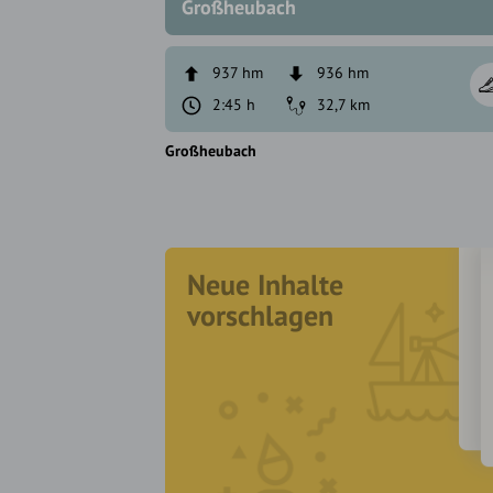
Großheubach
937 hm
936 hm
2:45 h
32,7 km
Großheubach
Neue Inhalte
vorschlagen