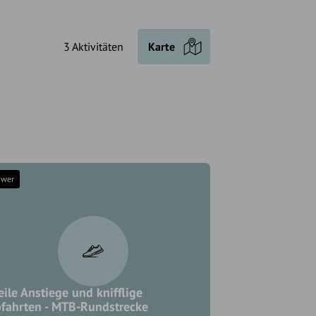
3 Aktivitäten
Karte
hwer
eile Anstiege und knifflige
fahrten - MTB-Rundstrecke