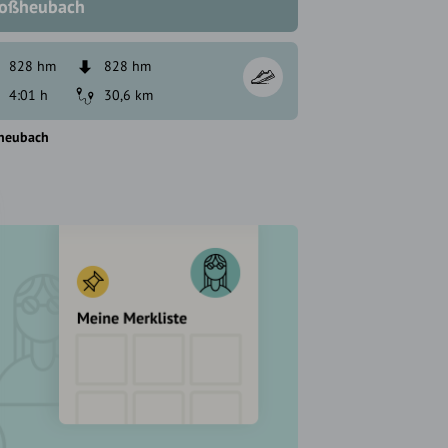
oßheubach
828 hm
828 hm
4:01 h
30,6 km
heubach