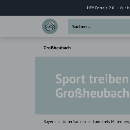
HEY Portale 2.0
Wir b
Großheubach
Sport treiben
Großheubach
Bayern
Unterfranken
Landkreis Miltenber