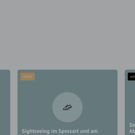
mittel
sc
St
Sightseeing im Spessart und am
Ab