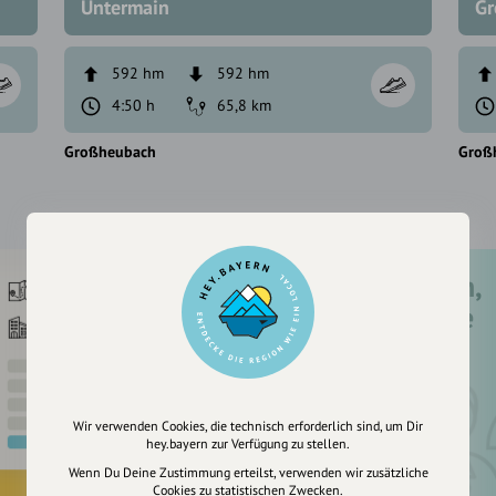
Untermain
Gr
592 hm
592 hm
4:50 h
65,8 km
Großheubach
Groß
Registriere dich,
um dir Einträge
zu merken
Wir verwenden Cookies, die technisch erforderlich sind, um Dir
hey.bayern zur Verfügung zu stellen.
Wenn Du Deine Zustimmung erteilst, verwenden wir zusätzliche
Cookies zu statistischen Zwecken.