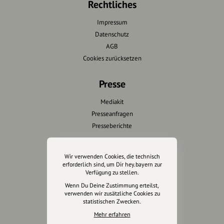
Rechtliches
Impressum
Datenschutz
AGB
Cookies zurücksetzen
Presse
Mediakit
Presseanfragen
Presseberichte
Wir unterstützen Euch
Wir verwenden Cookies, die technisch
erforderlich sind, um Dir hey.bayern zur
Fotografie & mehr
Verfügung zu stellen.
Marketing
Wenn Du Deine Zustimmung erteilst,
Design & Branding
verwenden wir zusätzliche Cookies zu
statistischen Zwecken.
Anakin Design
Mehr erfahren