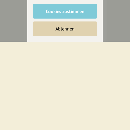
Cookies zustimmen
Unterstütze
unsere Plattform
Ablehnen
hey.bayern ist ein Projekt von
uns für unsere Region und
für alle, die uns besuchen
wollen.
Inhalte vorschlagen
Jetzt unterstützen
Wir können leider keine
Spendenquittung ausstellen.