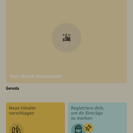
Karl-Straub-Gedenkstein
Geroda
Neue Inhalte
Registriere dich,
vorschlagen
um dir Einträge
zu merken