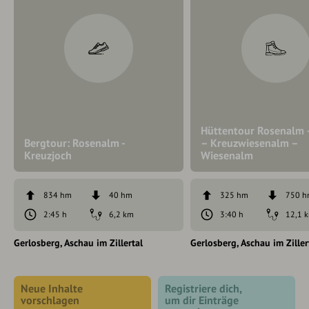
Hüttentour Rosenalm –
Bergtour: Rosenalm -
– Kreuzwiesenalm –
Kreuzjoch
Wiesenalm
834 hm
40 hm
325 hm
750 
2:45 h
6,2 km
3:40 h
12,1 
Gerlosberg
Aschau im Zillertal
Gerlosberg
Aschau im Ziller
Neue Inhalte
Registriere dich,
vorschlagen
um dir Einträge