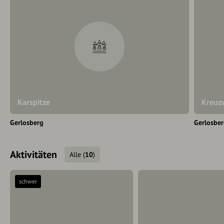
Karspitze
Kreuz
Gerlosberg
Gerlosbe
Aktivitäten
Alle
(
10
)
schwer