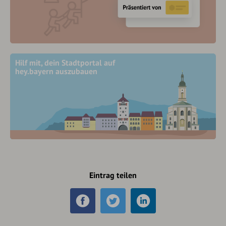
Hilf mit, dein Stadtportal auf
hey.bayern auszubauen
Eintrag teilen