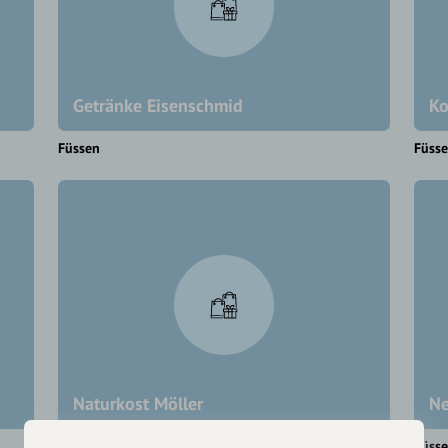
Getränke Eisenschmid
Ko
Füssen
Füss
Naturkost Möller
Ne
Füssen
Füss