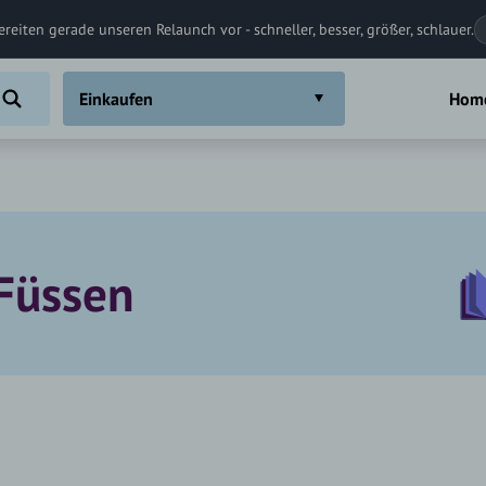
ereiten gerade unseren Relaunch vor - schneller, besser, größer, schlauer.
Einkaufen
Hom
 Füssen