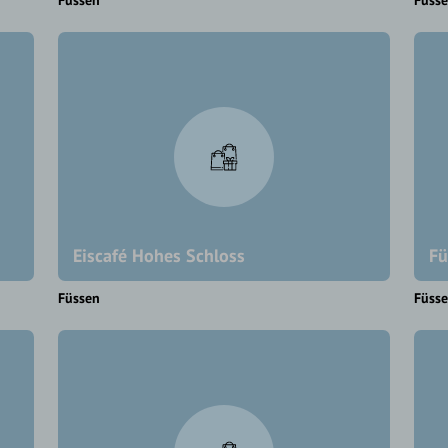
Füssen
Füss
Eiscafé Hohes Schloss
Fü
Füssen
Füss