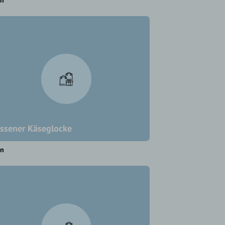
en
ssener Käseglocke
en