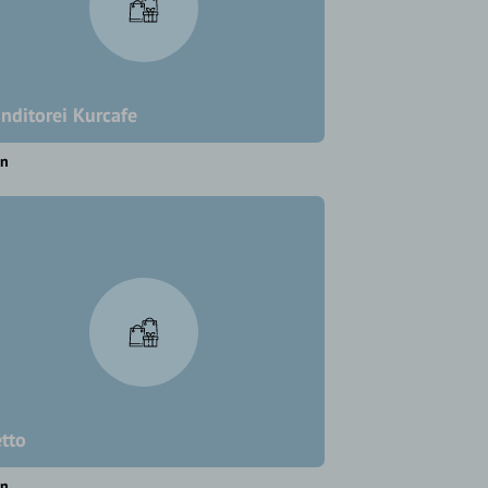
nditorei Kurcafe
en
tto
en