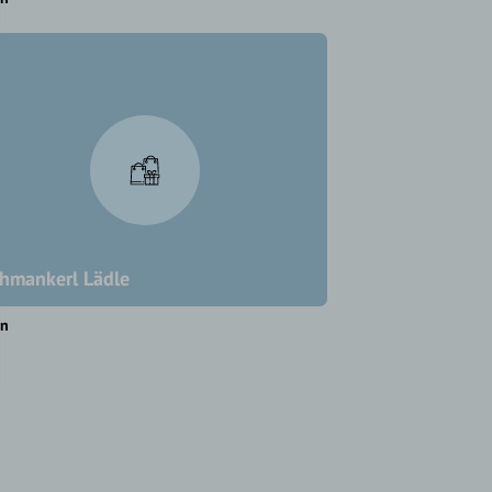
hmankerl Lädle
en