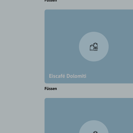
Füssen
Eiscafé Dolomiti
Füssen