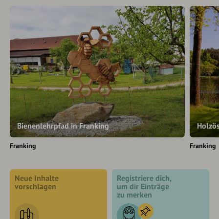
Bienenlehrpfad in Franking
Holzö
Franking
Franking
Neue Inhalte
Registriere dich,
vorschlagen
um dir Einträge
zu merken