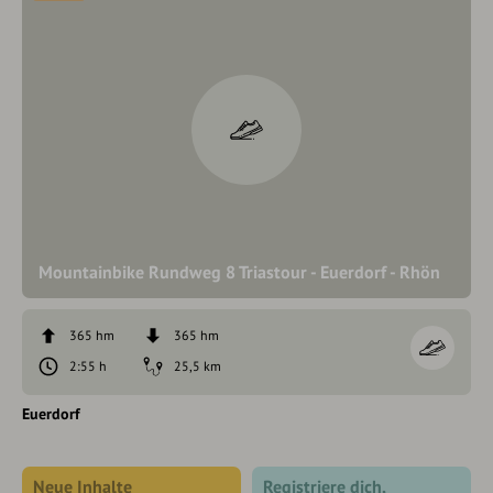
Mountainbike Rundweg 8 Triastour - Euerdorf - Rhön
365 hm
365 hm
2:55 h
25,5 km
Euerdorf
Neue Inhalte
Registriere dich,