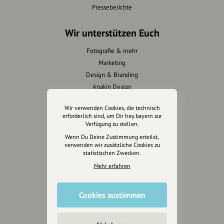
Presseberichte
Wir unterstützen Euch
Fotografie & mehr
Marketing
Design & Branding
Anakin Design
Wir verwenden Cookies, die technisch
erforderlich sind, um Dir hey.bayern zur
Verfügung zu stellen.
Unterstütze
Wenn Du Deine Zustimmung erteilst,
unsere Plattform
verwenden wir zusätzliche Cookies zu
statistischen Zwecken.
hey.bayern ist ein Projekt von
Mehr erfahren
uns für unsere Region und
für alle, die uns besuchen
Cookies zustimmen
wollen.