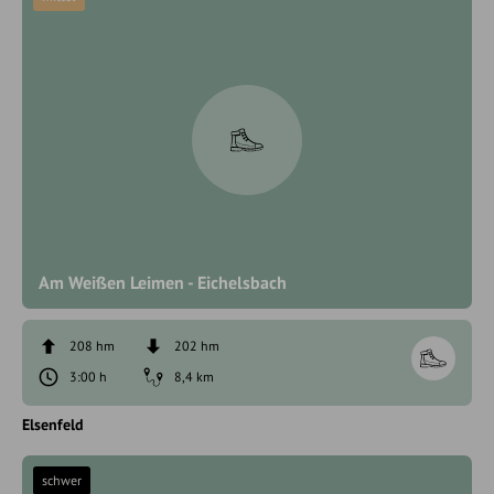
Am Weißen Leimen - Eichelsbach
208 hm
202 hm
3:00 h
8,4 km
Elsenfeld
schwer