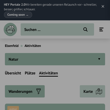
HEY Portale 2.0
Wir bereiten gerade unseren Relaunch vor - schneller,
besser, größer, schlauer.
Coming soon
→
Elsenfeld
Aktivitäten
Natur
Übersicht
Plätze
Aktivitäten
Wanderungen
Karte
mittel