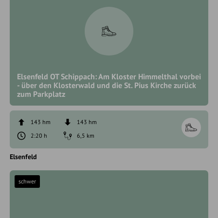
Elsenfeld OT Schippach: Am Kloster Himmelthal vorbei
- über den Klosterwald und die St. Pius Kirche zurück
zum Parkplatz
143 hm
143 hm
2:20 h
6,5 km
Elsenfeld
schwer