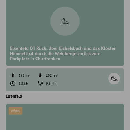
Elsenfeld OT Rück: Über Eichelsbach und das Kloster
Himmelthal durch die Weinberge zurück zum
Parkplatz in Churfranken
253 hm
252 hm
3:35 h
9,3 km
Elsenfeld
mittel