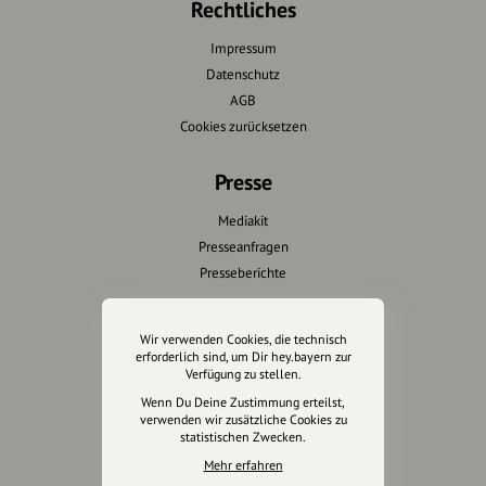
Rechtliches
Impressum
Datenschutz
AGB
Cookies zurücksetzen
Presse
Mediakit
Presseanfragen
Presseberichte
Wir unterstützen Euch
Wir verwenden Cookies, die technisch
erforderlich sind, um Dir hey.bayern zur
Fotografie & mehr
Verfügung zu stellen.
Marketing
Wenn Du Deine Zustimmung erteilst,
Design & Branding
verwenden wir zusätzliche Cookies zu
statistischen Zwecken.
Anakin Design
Mehr erfahren