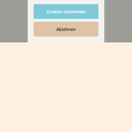
Cookies zustimmen
Unterstütze
unsere Plattform
Ablehnen
hey.bayern ist ein Projekt von
uns für unsere Region und
für alle, die uns besuchen
wollen.
Inhalte vorschlagen
Jetzt unterstützen
Wir können leider keine
Spendenquittung ausstellen.