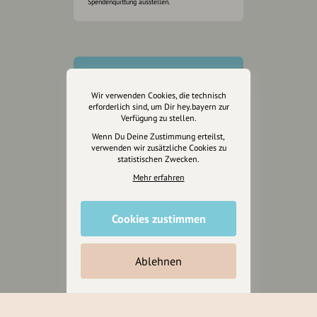
Spendenquittung ausstellen.
Wir verwenden Cookies, die technisch
erforderlich sind, um Dir hey.bayern zur
Verfügung zu stellen.
Wenn Du Deine Zustimmung erteilst,
verwenden wir zusätzliche Cookies zu
statistischen Zwecken.
Mehr erfahren
Cookies zustimmen
Wir sind auch auf
Ablehnen