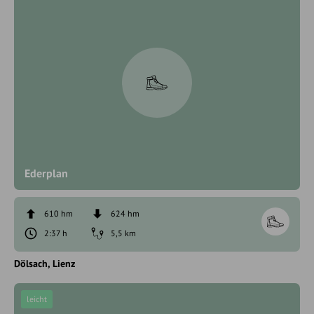
Ederplan
610 hm
624 hm
2:37 h
5,5 km
Dölsach
Lienz
leicht