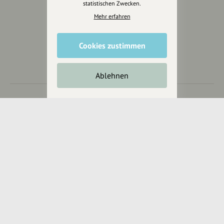
statistischen Zwecken.
Mehr erfahren
Wir sind auch auf
Cookies zustimmen
Ablehnen
RECHTLICHER HINWEIS UND TRANSPARENZHINWEIS
Rechtlicher Hinweis:
Die auf dieser Website veröffentlichten Inhalte
dienen ausschließlich der allgemeinen Information und Unterhaltung.
Sämtliche Beiträge, Gastartikel, Kommentare, Empfehlungen,
Bewertungen oder Verlinkungen spiegeln ausschließlich die Meinung der
jeweiligen Autoren wider und stellen keine verbindliche Beratung,
Empfehlung oder Aufforderung zum Erwerb, Verkauf, Abschluss oder zur
Nutzung von Produkten, Dienstleistungen oder Angeboten dar.
Mehr erfahren ▼