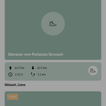
Ederplan vom Parkplatz Stronach
617 hm
617 hm
2:55 h
7,1 km
Dölsach
Lienz
mittel