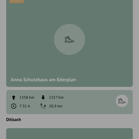
Anna Schutzhaus am Ederplan
1358 hm
1357 hm
7:31 h
20,9 km
Dölsach