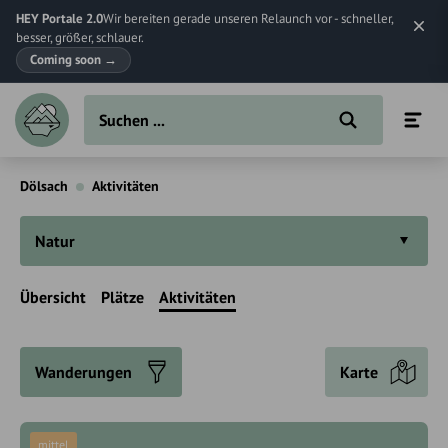
HEY Portale 2.0
Wir bereiten gerade unseren Relaunch vor - schneller,
besser, größer, schlauer.
Coming soon
→
Dölsach
Aktivitäten
Natur
Übersicht
Plätze
Aktivitäten
Wanderungen
Karte
mittel