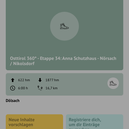
Osttirol 360° - Etappe 34: Anna Schutzhaus - Nörsach
/ Nikolsdorf
622 hm
1877 hm
6:00 h
16,7 km
Dölsach
Neue Inhalte
Registriere dich,
vorschlagen
um dir Einträge