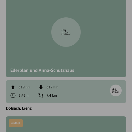
Ederplan und Anna-Schutzhaus
619 hm
617 hm
3:43 h
7,4 km
Dölsach
Lienz
mittel