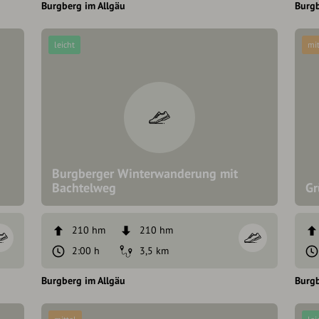
Burgberg im Allgäu
Burgb
leicht
mit
Burgberger Winterwanderung mit
Bachtelweg
Gr
210 hm
210 hm
2:00 h
3,5 km
Burgberg im Allgäu
Burgb