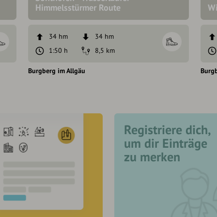
Himmelsstürmer Route
Wi
34 hm
34 hm
1:50 h
8,5 km
Burgberg im Allgäu
Burgb
Registriere dich,
um dir Einträge
zu merken