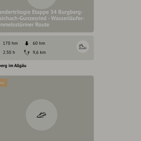
ndertrilogie Etappe 34 Burgberg-
aichach-Gunzesried - Wasserläufer-
mmelsstürmer Route
170 hm
60 hm
2:30 h
9,6 km
erg im Allgäu
tel