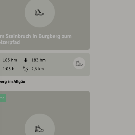
m Steinbruch in Burgberg zum
lzerpfad
183 hm
183 hm
1:05 h
2,6 km
erg im Allgäu
cht