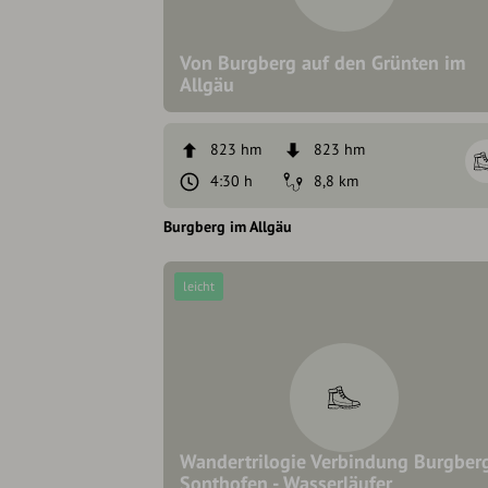
Von Burgberg auf den Grünten im
Allgäu
823 hm
823 hm
4:30 h
8,8 km
Burgberg im Allgäu
leicht
Wandertrilogie Verbindung Burgber
Sonthofen - Wasserläufer