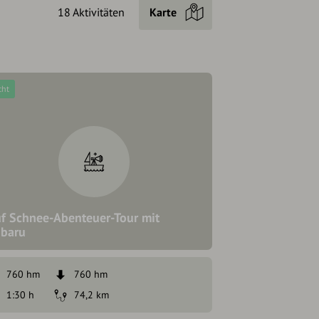
18 Aktivitäten
Karte
cht
f Schnee-Abenteuer-Tour mit
baru
760 hm
760 hm
1:30 h
74,2 km