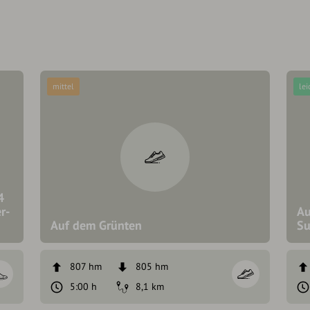
mittel
lei
4
r-
Au
Auf dem Grünten
Su
807 hm
805 hm
5:00 h
8,1 km