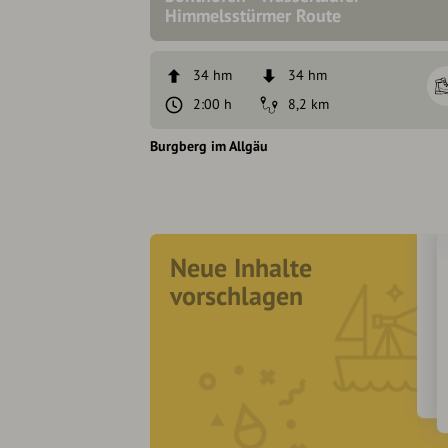
Himmelsstürmer Route
34 hm
34 hm
2:00 h
8,2 km
Burgberg im Allgäu
Neue Inhalte
vorschlagen