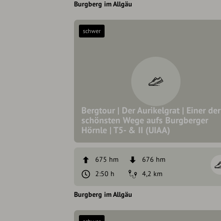
Burgberg im Allgäu
schwer
Bergtour | Der Aurikelgrat | Einer der
schönsten Wege aufs Burgberger
Hörnle | T5- & II (UIAA)
675 hm
676 hm
2:50 h
4,2 km
Burgberg im Allgäu