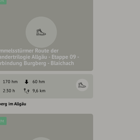
cht
mmelsstürmer Route der
ndertrilogie Allgäu - Etappe 09 -
rbindung Burgberg - Blaichach
170 hm
60 hm
2:30 h
9,6 km
erg im Allgäu
cht