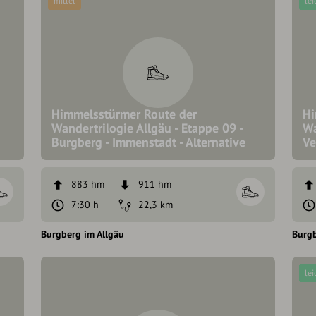
mittel
lei
Himmelsstürmer Route der
Hi
Wandertrilogie Allgäu - Etappe 09 -
Wa
Burgberg - Immenstadt - Alternative
Ve
883 hm
911 hm
7:30 h
22,3 km
Burgberg im Allgäu
Burgb
lei