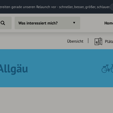
ereiten gerade unseren Relaunch vor - schneller, besser, größer, schlauer.
Was interessiert mich?
Hom
Übersicht
Plät
Allgäu