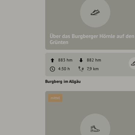
Über das Burgberger Hörnle auf den
Grünten
883 hm
882 hm
4:30 h
7,9 km
Burgberg im Allgäu
mittel