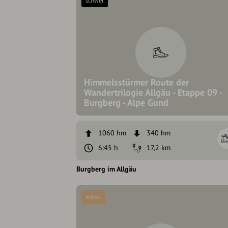
schwer
Himmelsstürmer Route der
Wandertrilogie Allgäu - Etappe 09 -
Burgberg - Alpe Gund
1060 hm
340 hm
6:45 h
17,2 km
Burgberg im Allgäu
mittel