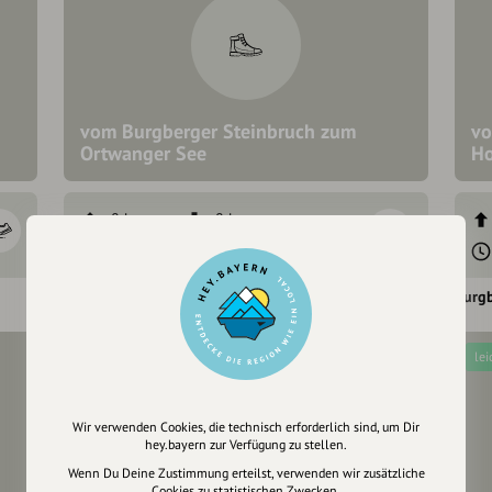
vom Burgberger Steinbruch zum
vo
Ortwanger See
Ho
8 hm
8 hm
2:05 h
8,7 km
Burgberg im Allgäu
Burgb
schwer
lei
Wir verwenden Cookies, die technisch erforderlich sind, um Dir
hey.bayern zur Verfügung zu stellen.
Wenn Du Deine Zustimmung erteilst, verwenden wir zusätzliche
Cookies zu statistischen Zwecken.