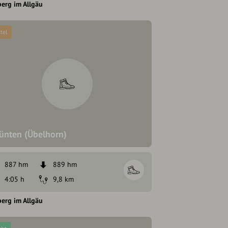
erg im Allgäu
tel
ünten (Übelhorn)
887 hm
889 hm
4:05 h
9,8 km
erg im Allgäu