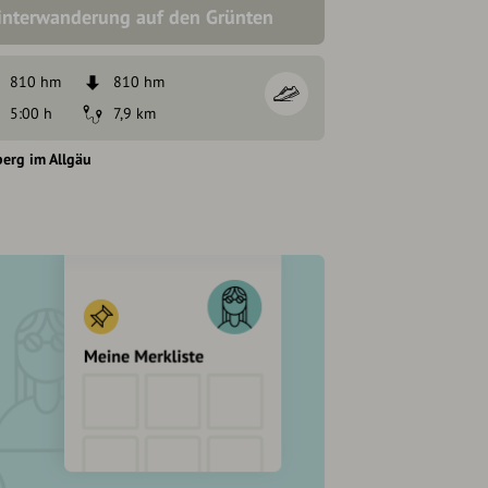
nterwanderung auf den Grünten
810 hm
810 hm
5:00 h
7,9 km
erg im Allgäu