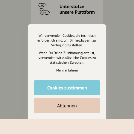
Unterstütze
unsere Plattform
hey.bayern ist ein Projekt von
uns für unsere Region und
Wir verwenden Cookies, die technisch
für alle, die uns besuchen
erforderlich sind, um Dir hey.bayern zur
Verfügung zu stellen.
wollen.
Wenn Du Deine Zustimmung erteilst,
verwenden wir zusätzliche Cookies zu
statistischen Zwecken.
Inhalte vorschlagen
Mehr erfahren
Jetzt unterstützen
Cookies zustimmen
Wir können leider keine
Ablehnen
Spendenquittung ausstellen.