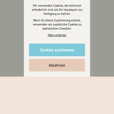
Wir verwenden Cookies, die technisch
erforderlich sind, um Dir hey.bayern zur
Jetzt unterstützen
Verfügung zu stellen.
Wenn Du Deine Zustimmung erteilst,
verwenden wir zusätzliche Cookies zu
Wir können leider keine
statistischen Zwecken.
Spendenquittung ausstellen.
Mehr erfahren
Cookies zustimmen
Ablehnen