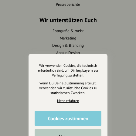
Presseberichte
Wir unterstützen Euch
Fotografie & mehr
Marketing
Design & Branding
Anakin Design
Wir verwenden Cookies, die technisch
erforderlich sind, um Dir hey.bayern zur
Verfügung zu stellen.
Unterstütze
Wenn Du Deine Zustimmung erteilst,
unsere Plattform
verwenden wir zusätzliche Cookies zu
statistischen Zwecken.
hey.bayern ist ein Projekt von
Mehr erfahren
uns für unsere Region und
für alle, die uns besuchen
Cookies zustimmen
wollen.