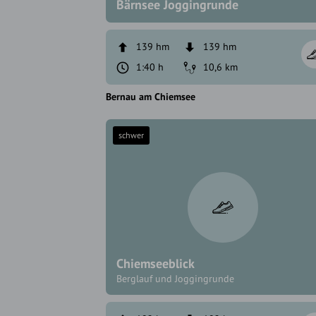
Bärnsee Joggingrunde
139 hm
139 hm
1:40 h
10,6 km
Bernau am Chiemsee
schwer
Chiemseeblick
Berglauf und Joggingrunde