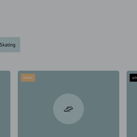
 Skating
mittel
sc