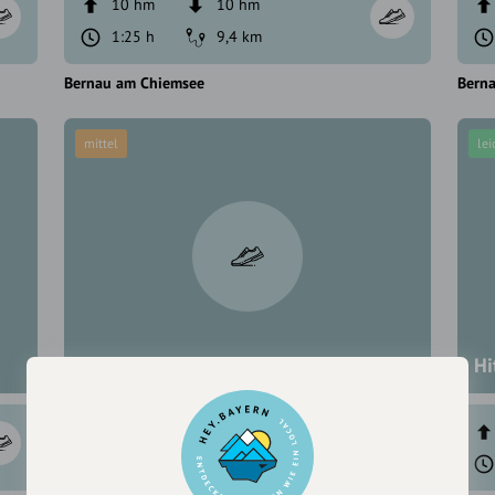
10 hm
10 hm
1:25 h
9,4 km
Bernau am Chiemsee
Bern
mittel
lei
Hittenkirchner Joggingrunde
Hi
148 hm
148 hm
1:45 h
10,7 km