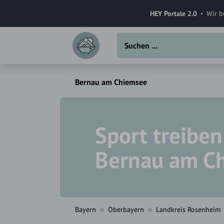
HEY Portale 2.0
Wir b
Bernau am Chiemsee
Sport treiben
Bernau am C
Bayern
Oberbayern
Landkreis Rosenheim