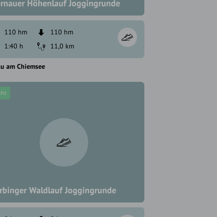
rnauer Höhenlauf Joggingrunde
110 hm
110 hm
1:40 h
11,0 km
au am Chiemsee
cht
rbinger Waldlauf Joggingrunde