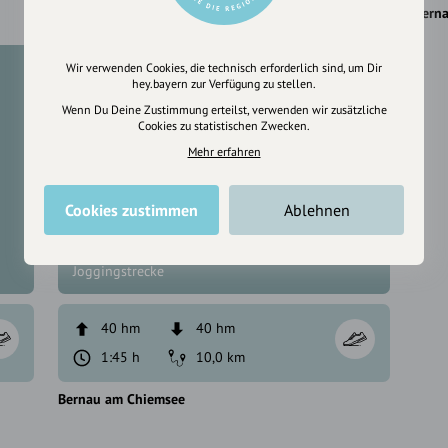
Bernau am Chiemsee
Bern
Wir verwenden Cookies, die technisch erforderlich sind, um Dir
mittel
hey.bayern zur Verfügung zu stellen.
Wenn Du Deine Zustimmung erteilst, verwenden wir zusätzliche
Cookies zu statistischen Zwecken.
Mehr erfahren
Cookies zustimmen
Ablehnen
Torfbahnhof Joggingrunde
Joggingstrecke
40 hm
40 hm
1:45 h
10,0 km
Bernau am Chiemsee