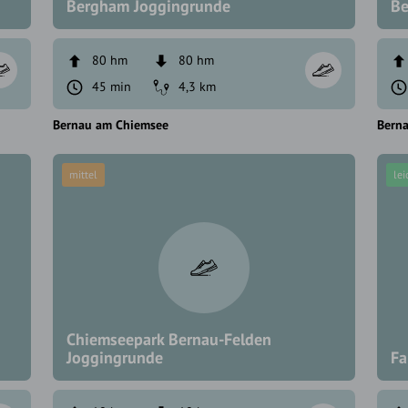
Bergham Joggingrunde
Be
80 hm
80 hm
45 min
4,3 km
Bernau am Chiemsee
Bern
mittel
lei
Chiemseepark Bernau-Felden
Joggingrunde
Fa