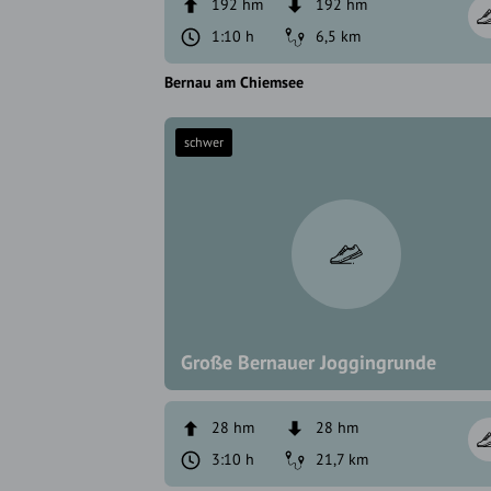
192 hm
192 hm
1:10 h
6,5 km
Bernau am Chiemsee
schwer
Große Bernauer Joggingrunde
28 hm
28 hm
3:10 h
21,7 km