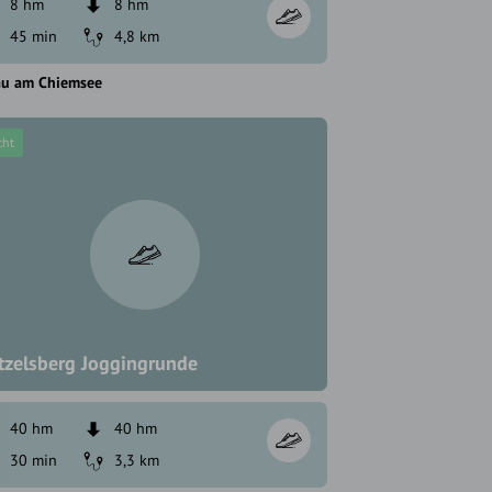
8 hm
8 hm
45 min
4,8 km
au am Chiemsee
cht
tzelsberg Joggingrunde
40 hm
40 hm
30 min
3,3 km