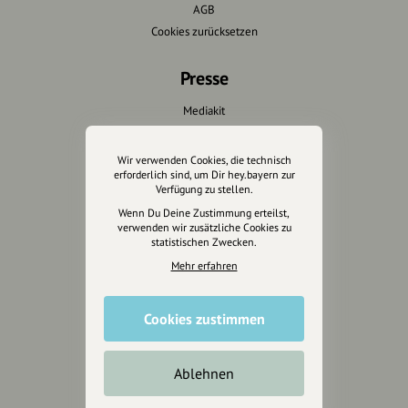
AGB
Cookies zurücksetzen
Presse
Mediakit
Presseanfragen
Presseberichte
Wir verwenden Cookies, die technisch
erforderlich sind, um Dir hey.bayern zur
Verfügung zu stellen.
Wir unterstützen Euch
Wenn Du Deine Zustimmung erteilst,
verwenden wir zusätzliche Cookies zu
Fotografie & mehr
statistischen Zwecken.
Marketing
Mehr erfahren
Design & Branding
Anakin Design
Cookies zustimmen
Ablehnen
Unterstütze
unsere Plattform