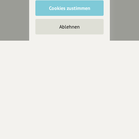
Cookies zustimmen
Inhalte vorschlagen
Ablehnen
Jetzt unterstützen
Wir können leider keine
Spendenquittung ausstellen.