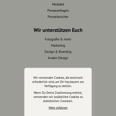
Mediakit
Presseanfragen
Presseberichte
Wir unterstützen Euch
Fotografie & mehr
Marketing
Design & Branding
Anakin Design
Wir verwenden Cookies, die technisch
Unterstütze
erforderlich sind, um Dir hey.bayern zur
unsere Plattform
Verfügung zu stellen.
Wenn Du Deine Zustimmung erteilst,
verwenden wir zusätzliche Cookies zu
hey.bayern ist ein Projekt von
statistischen Zwecken.
uns für unsere Region und
Mehr erfahren
für alle, die uns besuchen
wollen.