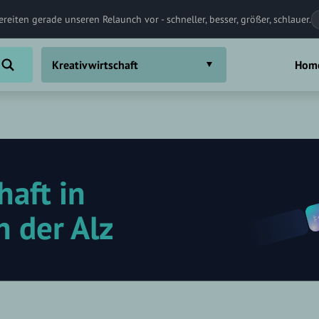
ereiten gerade unseren Relaunch vor - schneller, besser, größer, schlauer.
Kreativwirtschaft
Hom
haft in
n der Alz