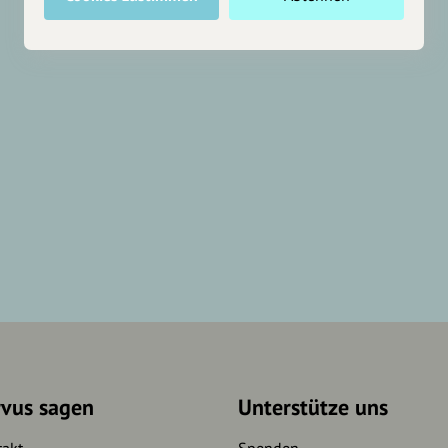
rvus sagen
Unterstütze uns
takt
Spenden