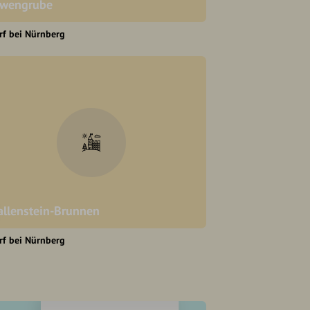
wengrube
rf bei Nürnberg
llenstein-Brunnen
rf bei Nürnberg