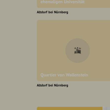
ehemaligen Universität
Altdorf bei Nürnberg
Quartier von Wallenstein
Altdorf bei Nürnberg