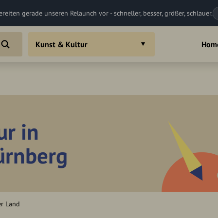
ereiten gerade unseren Relaunch vor - schneller, besser, größer, schlauer.
Kunst & Kultur
Hom
ur in
Nürnberg
er Land