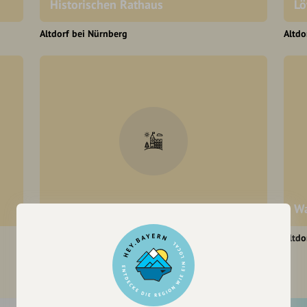
Historischen Rathaus
Lö
Altdorf bei Nürnberg
Altdo
Universitätsmuseum
Wa
Altdorf bei Nürnberg
Altdo