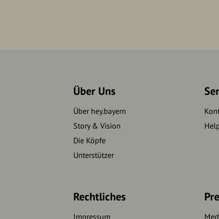
Über Uns
Se
Über hey.bayern
Kon
Story & Vision
Hel
Die Köpfe
Unterstützer
Rechtliches
Pre
Impressum
Medi