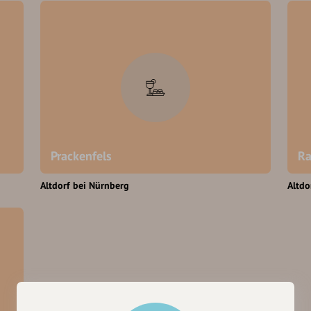
Prackenfels
Ra
Altdorf bei Nürnberg
Altdo