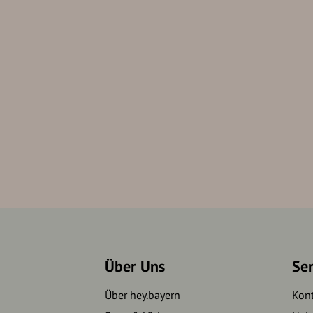
Über Uns
Se
Über hey.bayern
Kon