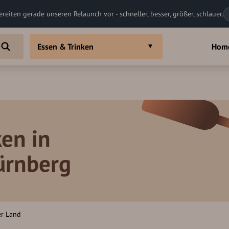
ereiten gerade unseren Relaunch vor - schneller, besser, größer, schlauer.
Essen & Trinken
Hom
en in
Nürnberg
er Land