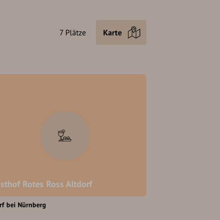
7 Plätze
Karte
sthof Rotes Ross Altdorf
rf bei Nürnberg