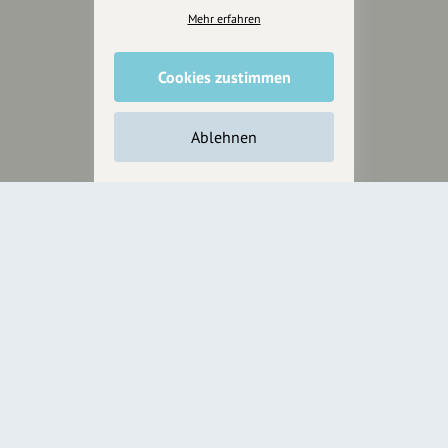
Presseberichte
Mehr erfahren
Wir unterstützen Euch
Cookies zustimmen
Fotografie & mehr
Marketing
Ablehnen
Design & Branding
Anakin Design
Unterstütze
unsere Plattform
hey.bayern ist ein Projekt von
uns für unsere Region und
für alle, die uns besuchen
wollen.
Inhalte vorschlagen