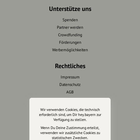
Unterstütze uns
Spenden
Partner werden
Crowdfunding
Förderungen
Werbemöglichkeiten
Rechtliches
Impressum
Datenschutz
AGB
Cookies zurücksetzen
Wir verwenden Cookies, die technisch
Presse
erforderlich sind, um Dir hey.bayern zur
Verfügung zu stellen.
Mediakit
Wenn Du Deine Zustimmung erteilst,
verwenden wir zusätzliche Cookies zu
Presseanfragen
statistischen Zwecken.