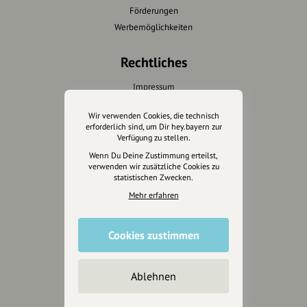
Förderungen
Werbemöglichkeiten
Rechtliches
Impressum
Datenschutz
Wir verwenden Cookies, die technisch
AGB
erforderlich sind, um Dir hey.bayern zur
Cookies zurücksetzen
Verfügung zu stellen.
Wenn Du Deine Zustimmung erteilst,
verwenden wir zusätzliche Cookies zu
Presse
statistischen Zwecken.
Mehr erfahren
Mediakit
Presseanfragen
Presseberichte
Cookies zustimmen
Wir unterstützen Euch
Ablehnen
Fotografie & mehr
Marketing