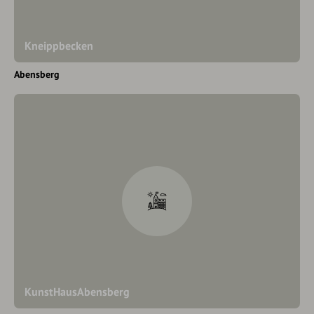
Kneippbecken
Abensberg
KunstHausAbensberg