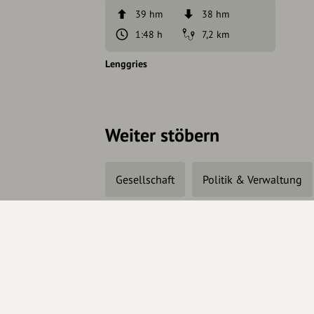
39 hm
38 hm
1:48 h
7,2 km
Lenggries
Weiter stöbern
Gesellschaft
Politik & Verwaltung
Änderungen vorschlagen
In