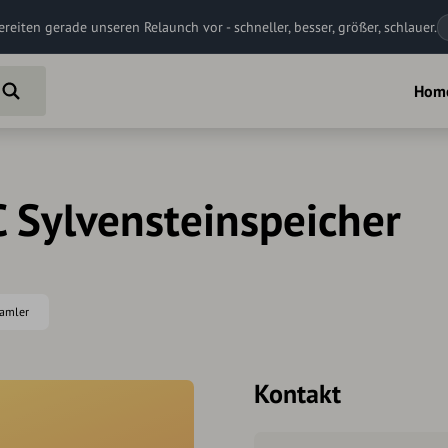
ereiten gerade unseren Relaunch vor - schneller, besser, größer, schlauer.
Hom
C Sylvensteinspeicher
Pamler
Kontakt