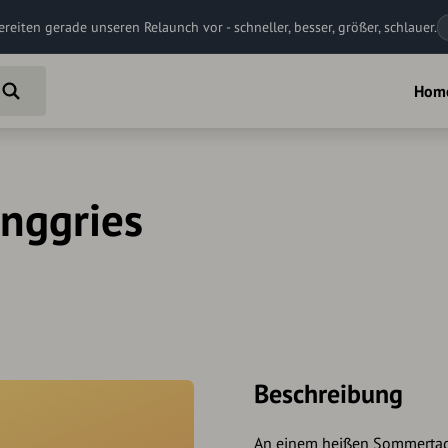
ereiten gerade unseren Relaunch vor - schneller, besser, größer, schlauer.
Hom
enggries
Beschreibung
An einem heißen Sommertag t