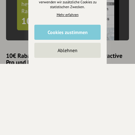
verwenden wir zusätzliche Cookies zu
statistischen Zwecken.
Mehr erfahren
Cookies zustimmen
Ablehnen
10€ Rabatt mit hey.bayern auf Outdooractive
Pro und Pro+ sichern
Jetzt
hier
mehr erfahren oder gleich unseren
Voucher Code
nutzen um 10€ Rabatt zu erhalten (gültig bis 31.12.2021):
HEYOA10V
Eintrag teilen