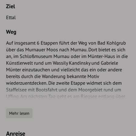
Ziel
Ettal
Weg
Auf insgesamt 6 Etappen führt der Weg von Bad Kohlgrub
über das Murnauer Moos nach Murnau. Dort bietet es sich
an, im Schloßmuseum Murnau oder im Münter-Haus in die
Künstlerwelt rund um Wassily Kandinsky und Gabriele
Münter einzutauchen und vielleicht das ein oder andere
bereits durch die Wanderung bekannte Motiv
wiederzuentdecken. Die zweite Etappe widmet sich dem
Staffelsee mit Bootsfahrt und dem Moorgebiet rund um
Uffing. Am nächsten Tag geht es am Riegsee entlang über
den Aussichtspunkt an der Mesmerkapelle über den
Höhlmühle-Rundweg bis nach Aidling. Von Aidling aus
Mehr lesen
starten Sie Ihre nächste Etappe und gelangen vorbei am
Riegsee und entlang der Loisach nach Ohlstadt. Dort
können Sie die Kaulbach-Villa mit integriertem
Anreise