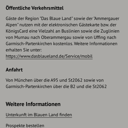
Dorfmuseum bestaunen. Eine kurze Etappe bringt Sie am
nächsten Tag über den sogenannten Boschet nach
Öffentliche Verkehrsmittel
Eschenlohe. Von dort aus treten Sie die nächste Etappe an.
Gäste der Region "Das Blaue Land" sowie der "Ammergauer
Diese führt Sie durch das Katzental, den Ettaler Berg hinauf
Alpen" nutzen mit der elektronischen Gästekarte bzw. der
und schließlich zum Benediktinerkloster Ettal.
KönigsCard eine Vielzahl an Buslinien sowie die Zuglinien
von Murnau nach Oberammergau sowie von Uffing nach
Garmisch-Partenkirchen kostenlos. Weitere Informationen
erhalten Sie unter:
https://www.dasblaueland.de/Service/mobil
Anfahrt
Von München über die A95 und St2062 sowie von
Garmisch-Partenkirchen über die B2 und die St2062
Weitere Informationen
Unterkunft im Blauen Land finden
Prospekte bestellen