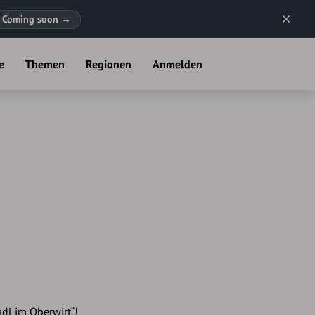
Coming soon
→
e
Themen
Regionen
Anmelden
ndl im Oberwirt“!