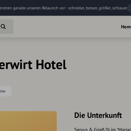
ereiten gerade unseren Relaunch vor - schneller, besser, größer, schlauer.
Hom
erwirt Hotel
ller
Die Unterkunft
Servus & Griaß Di im "Maria