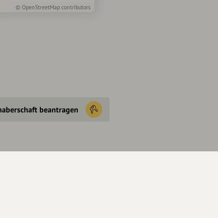
©
OpenStreetMap
contributors
haberschaft beantragen