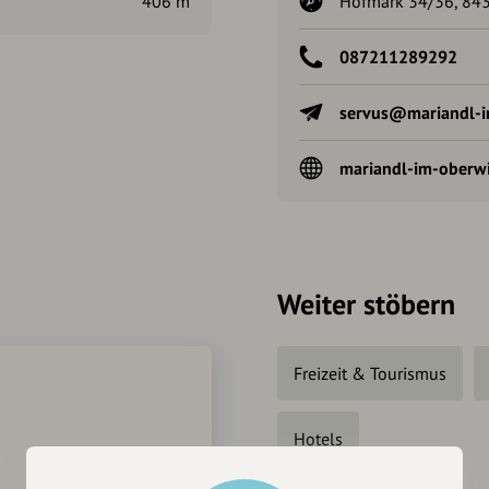
406 m
Hofmark 34/36, 843
087211289292
servus@mariandl-i
mariandl-im-oberwi
Weiter stöbern
Freizeit & Tourismus
Hotels