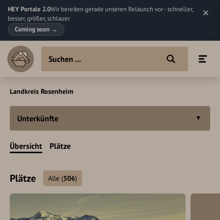
HEY Portale 2.0
Wir bereiten gerade unseren Relaunch vor - schneller,
besser, größer, schlauer.
Coming soon
→
Landkreis Rosenheim
Unterkünfte
Übersicht
Plätze
Plätze
Alle
(
506
)