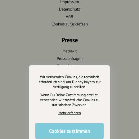
Impressum
Datenschutz
AGB
Cookies zurücksetzen
Presse
Mediakit
Presseanfragen
Presseberichte
Wir verwenden Cookies, die technisch
Wir unterstützen Euch
erforderlich sind, um Dir hey.bayern zur
Verfügung zu stellen.
Fotografie & mehr
Wenn Du Deine Zustimmung erteilst,
verwenden wir zusätzliche Cookies zu
Marketing
statistischen Zwecken.
Design & Branding
Mehr erfahren
Anakin Design
Cookies zustimmen