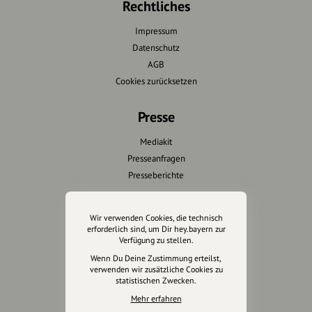
Rechtliches
Impressum
Datenschutz
AGB
Cookies zurücksetzen
Presse
Mediakit
Presseanfragen
Presseberichte
Wir unterstützen Euch
Wir verwenden Cookies, die technisch
erforderlich sind, um Dir hey.bayern zur
Fotografie & mehr
Verfügung zu stellen.
Marketing
Wenn Du Deine Zustimmung erteilst,
Design & Branding
verwenden wir zusätzliche Cookies zu
statistischen Zwecken.
Anakin Design
Mehr erfahren