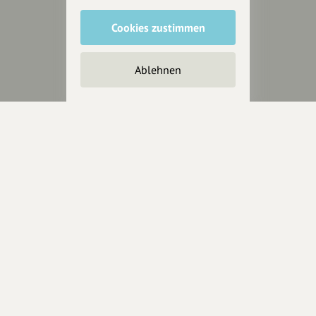
Cookies zustimmen
Unterstütze
unsere Plattform
Ablehnen
hey.bayern ist ein Projekt von
uns für unsere Region und
für alle, die uns besuchen
wollen.
Inhalte vorschlagen
Jetzt unterstützen
Wir können leider keine
Spendenquittung ausstellen.