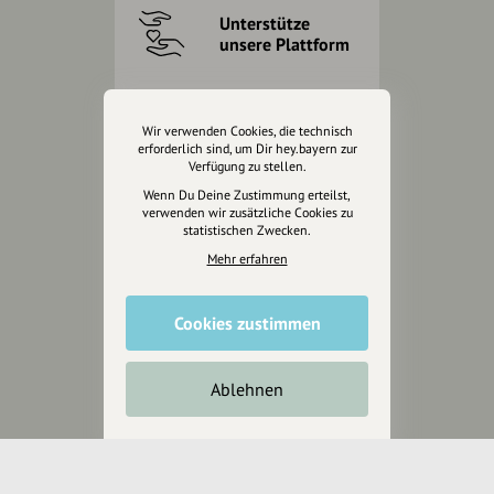
Unterstütze
unsere Plattform
hey.bayern ist ein Projekt von
uns für unsere Region und
Wir verwenden Cookies, die technisch
für alle, die uns besuchen
erforderlich sind, um Dir hey.bayern zur
Verfügung zu stellen.
wollen.
Wenn Du Deine Zustimmung erteilst,
verwenden wir zusätzliche Cookies zu
statistischen Zwecken.
Inhalte vorschlagen
Mehr erfahren
Jetzt unterstützen
Cookies zustimmen
Wir können leider keine
Ablehnen
Spendenquittung ausstellen.