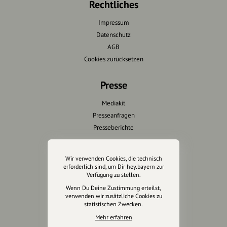
Rechtliches
Impressum
Datenschutz
AGB
Cookies zurücksetzen
Presse
Mediakit
Presseanfragen
Presseberichte
Wir unterstützen Euch
Wir verwenden Cookies, die technisch
erforderlich sind, um Dir hey.bayern zur
Fotografie & mehr
Verfügung zu stellen.
Marketing
Wenn Du Deine Zustimmung erteilst,
Design & Branding
verwenden wir zusätzliche Cookies zu
statistischen Zwecken.
Anakin Design
Mehr erfahren