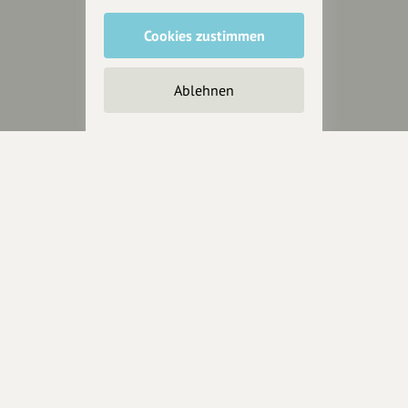
Cookies zustimmen
Unterstütze
unsere Plattform
Ablehnen
hey.bayern ist ein Projekt von
uns für unsere Region und
für alle, die uns besuchen
wollen.
Inhalte vorschlagen
Jetzt unterstützen
Wir können leider keine
Spendenquittung ausstellen.