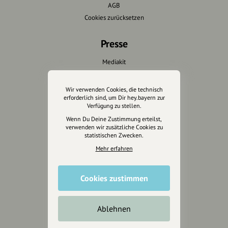
AGB
Cookies zurücksetzen
Presse
Mediakit
Presseanfragen
Presseberichte
Wir verwenden Cookies, die technisch
erforderlich sind, um Dir hey.bayern zur
Verfügung zu stellen.
Wir unterstützen Euch
Wenn Du Deine Zustimmung erteilst,
verwenden wir zusätzliche Cookies zu
Fotografie & mehr
statistischen Zwecken.
Marketing
Mehr erfahren
Design & Branding
Anakin Design
Cookies zustimmen
Ablehnen
Unterstütze
unsere Plattform