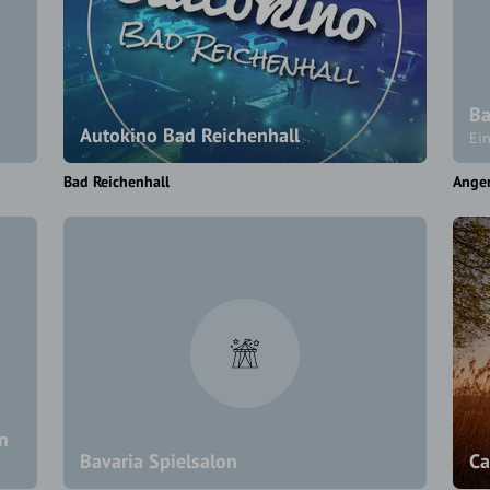
Ba
Autokino Bad Reichenhall
Ei
Bad Reichenhall
Ange
in
Bavaria Spielsalon
Ca