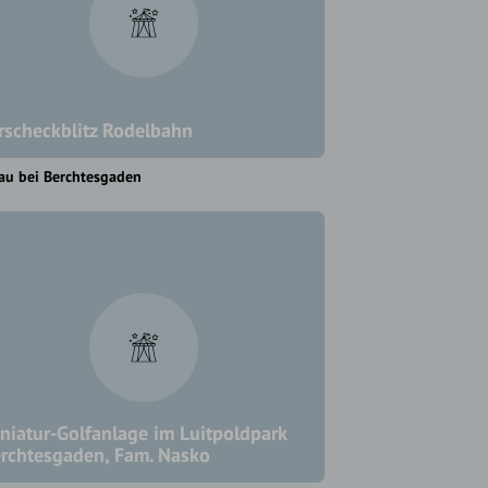
rscheckblitz Rodelbahn
au bei Berchtesgaden
niatur-Golfanlage im Luitpoldpark
rchtesgaden, Fam. Nasko