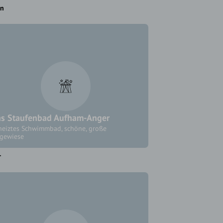
en
s Staufenbad Aufham-Anger
heiztes Schwimmbad, schöne, große
egewiese
r