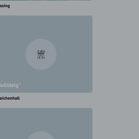
assing
ulisteig"
eichenhall