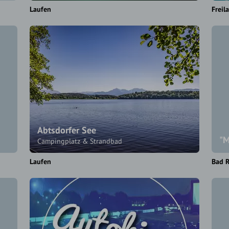
Laufen
Freil
Abtsdorfer See
"M
Campingplatz & Strandbad
Laufen
Bad R