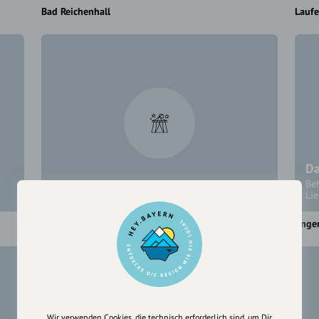
Bad Reichenhall
Lauf
Da
Be
Das Park-Kino Bad Reichenhall
Li
Bad Reichenhall
Ange
Wir verwenden Cookies, die technisch erforderlich sind, um Dir