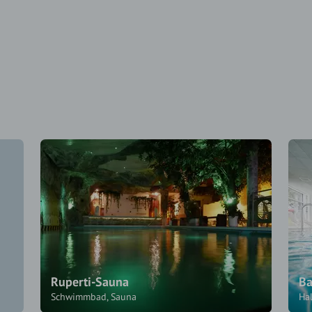
Ruperti-Sauna
Ba
Schwimmbad, Sauna
Ha