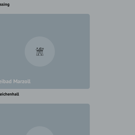
assing
eibad Marzoll
eichenhall