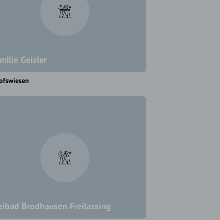
milie Geisler
ofswiesen
eibad Brodhausen Freilassing