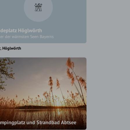
deplatz Höglwörth
ner der wärmsten Seen Bayerns
r
Höglwörth
mpingplatz und Strandbad Abtsee