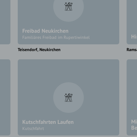
Freibad Neukirchen
Hi
Familiäres Freibad im Rupertiwinkel
Teisendorf
Neukirchen
Rams
Mi
Kutschfahrten Laufen
Be
Kutschfahrt