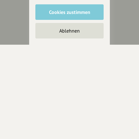
Cookies zustimmen
Unterstütze
unsere Plattform
Ablehnen
hey.bayern ist ein Projekt von
uns für unsere Region und
für alle, die uns besuchen
wollen.
Inhalte vorschlagen
Jetzt unterstützen
Wir können leider keine
Spendenquittung ausstellen.