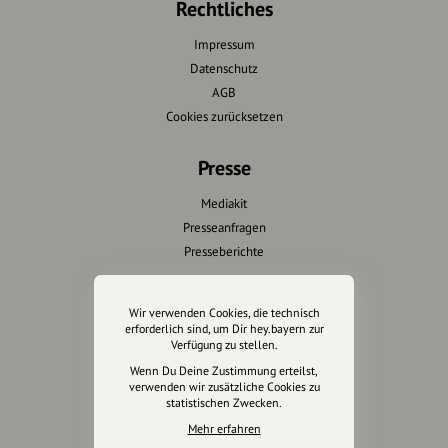
Rechtliches
Impressum
Datenschutz
AGB
Cookies zurücksetzen
Presse
Mediakit
Presseanfragen
Presseberichte
Wir unterstützen Euch
Wir verwenden Cookies, die technisch
erforderlich sind, um Dir hey.bayern zur
Fotografie & mehr
Verfügung zu stellen.
Marketing
Wenn Du Deine Zustimmung erteilst,
Design & Branding
verwenden wir zusätzliche Cookies zu
statistischen Zwecken.
Anakin Design
Mehr erfahren