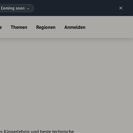
Coming soon
→
e
Themen
Regionen
Anmelden
les Kinoerlebnis und beste technische