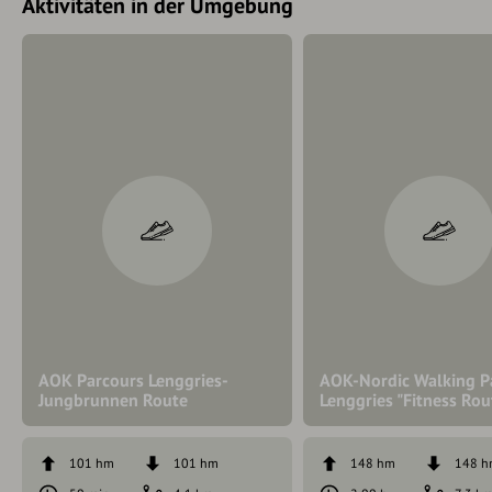
Aktivitäten in der Umgebung
AOK Parcours Lenggries-
AOK-Nordic Walking P
Jungbrunnen Route
Lenggries "Fitness Rou
101 hm
101 hm
148 hm
148 