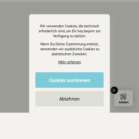
Über Uns
Wir verwenden Cookies, die technisch
erforderlich sind, um Dir hey.bayern zur
Über hey.bayern
Verfügung zu stellen.
Story & Vision
Wenn Du Deine Zustimmung erteilst,
Die Köpfe
verwenden wir zusätzliche Cookies zu
Unterstützer
statistischen Zwecken.
Mehr erfahren
Servus sagen
Cookies zustimmen
Kontakt
Helpdesk / FAQ
Ablehnen
Unterstütze uns
Anfahrt
Spenden
Partner werden
Crowdfunding
Förderungen