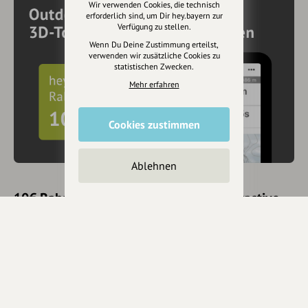
Wir verwenden Cookies, die technisch
erforderlich sind, um Dir hey.bayern zur
Verfügung zu stellen.
Wenn Du Deine Zustimmung erteilst,
verwenden wir zusätzliche Cookies zu
statistischen Zwecken.
Mehr erfahren
Cookies zustimmen
Ablehnen
10€ Rabatt mit hey.bayern auf Outdooractive
Pro und Pro+ sichern
Jetzt
hier
mehr erfahren oder gleich unseren
Voucher Code
nutzen um 10€ Rabatt zu erhalten (gültig bis 31.12.2021):
HEYOA10V