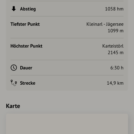
Autorentipp
Abstieg
1058 hm
Neben einer Jause gibt es auf der Tappenkarseehütte auch
warme Köstlichkeiten. Ganz besonders beliebt sind der
Tiefster Punkt
Kleinarl - Jägersee
Kaiser- und Heidelbeerschmarrn.
1099 m
Die Hütte bietet auch Platz zum Übernachten. Sonnenauf-
und -untergänge sind am Tappenkarsee besonders schön.
Höchster Punkt
Karteistörl
2145 m
Dauer
6:30 h
Strecke
14,9 km
Karte