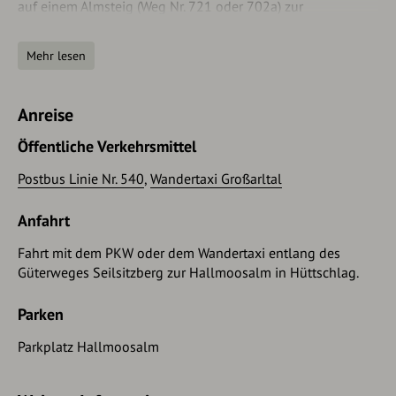
auf einem Almsteig (Weg Nr. 721 oder 702a) zur
Tappenkarseehütte, 1.820 m
(ca. 3/4 h). Wanderung entlang
des Seeufers zur
Tappenkarseealm, 1.768 m
(ca. 1/2 h).
Mehr lesen
Hier beginnt der Abstieg über eine Steilstufe in vielen
Serpentinen zur
Schwabalm
in Kleinarl (ca. 1 1/4 h -
Parkplatz, ab hier Rückfahrt mit dem Wandertaxi ins
Anreise
Großarltal möglich) oder Weitermarsch bis zum
Jägersee
(ca.
3/4 h) – Postbusstation.
Öffentliche Verkehrsmittel
Postbus Linie Nr. 540
,
Wandertaxi Großarltal
Anfahrt
Fahrt mit dem PKW oder dem Wandertaxi entlang des
Güterweges Seilsitzberg zur Hallmoosalm in Hüttschlag.
Parken
Parkplatz Hallmoosalm