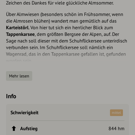
Zeichen des Dankes für viele glückliche Almsommer.
Über Almwiesen (besonders schön im Frühsommer, wenn
die Almrosen blühen) wandert man gemütlich auf das
Karteistörl
. Von hier tut sich ein herrlicher Blick zum
Tappenkarsee
, dem größten Bergsee der Alpen, auf. Der
Sage nach soll dieser mit dem Schuhflickersee unterirdisch
verbunden sein. Im Schuhflickersee soll nämlich ein
Wagenrad, das in den Tappenkarsee gefallen ist, gefunden
worden sein...
Gemütlicher Abstieg zur
Tappenkarseehütte
. Diese
Mehr lesen
Alpenvereinshütte liegt direkt am Tappenkarsee. Weiter
geht es entlang des Tappenkarsees zur Tappenkarseealm.
In mehreren Serpentinen führt der Weg runter zur
Info
Schwabalm. Danach führt ein Forstweg weiter zum
Jägersee
. Dieser wird von der Kleinarler Ache durchflossen
und bekommt somit Frischwasser. Der Jägersee ist ein
Schwierigkeit
mittel
beliebtes Ausflugsziel für Jung und Alt. Von hier kann man
mit dem Postbus wieder zurück ins Großarltal fahren.
Aufstieg
844 hm