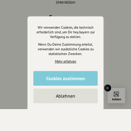
Unterstützer
Servus sagen
Wir verwenden Cookies, die technisch
Kontakt
erforderlich sind, um Dir hey.bayern zur
Helpdesk / FAQ
Verfügung zu stellen.
Wenn Du Deine Zustimmung erteilst,
Unterstütze uns
verwenden wir zusätzliche Cookies zu
statistischen Zwecken.
Spenden
Mehr erfahren
Partner werden
Crowdfunding
Cookies zustimmen
Förderungen
Werbemöglichkeiten
Ablehnen
Anfahrt
Rechtliches
Impressum
Datenschutz
AGB