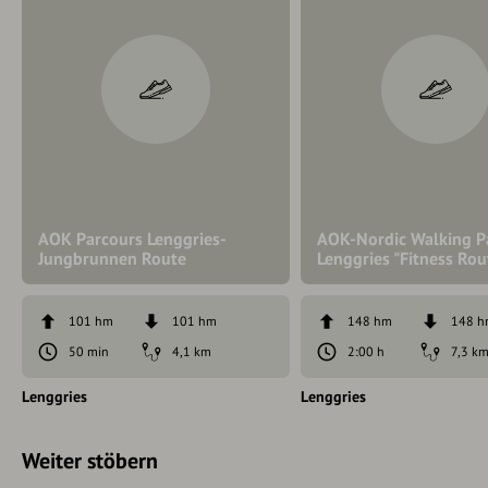
AOK Parcours Lenggries-
AOK-Nordic Walking P
Jungbrunnen Route
Lenggries "Fitness Rou
101 hm
101 hm
148 hm
148 
50 min
4,1 km
2:00 h
7,3 k
Lenggries
Lenggries
Weiter stöbern