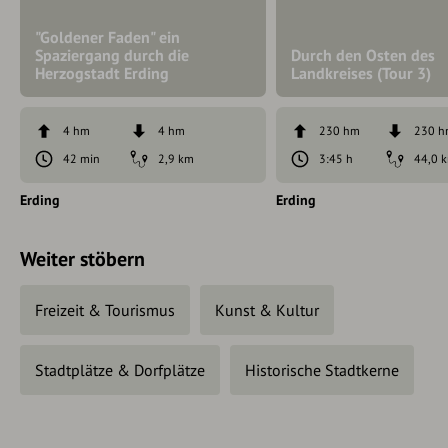
"Goldener Faden" ein
Spaziergang durch die
Durch den Osten des
Herzogstadt Erding
Landkreises (Tour 3)
4 hm
4 hm
230 hm
230 
42 min
2,9 km
3:45 h
44,0 
Erding
Erding
Weiter stöbern
Freizeit & Tourismus
Kunst & Kultur
Stadtplätze & Dorfplätze
Historische Stadtkerne