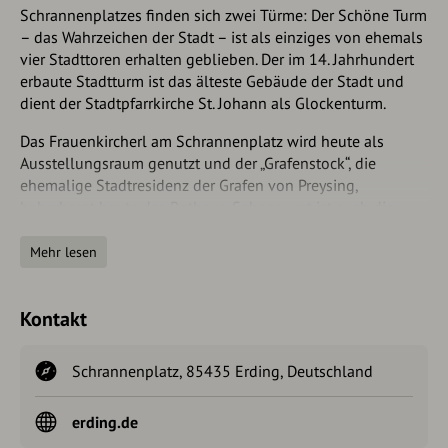
Schrannenplatzes finden sich zwei Türme: Der Schöne Turm
– das Wahrzeichen der Stadt – ist als einziges von ehemals
vier Stadttoren erhalten geblieben. Der im 14. Jahrhundert
erbaute Stadtturm ist das älteste Gebäude der Stadt und
dient der Stadtpfarrkirche St. Johann als Glockenturm.
Das Frauenkircherl am Schrannenplatz wird heute als
Ausstellungsraum genutzt und der „Grafenstock“, die
ehemalige Stadtresidenz der Grafen von Preysing,
beherbergt heute das Rathaus. Sehenswert ist auch die
spätgotische Heilig-Geist-Kirche direkt neben dem Schönen
Turm, welche tagsüber geöffnet ist.
Mehr lesen
Zum historischen Stadtkern, der vor allem im Sommer ein
fast mediterranes Flair vermittelt, zählen außerdem der
Kontakt
Kleine Platz und die Flaniermeile Lange Zeile.
Schrannenplatz, 85435 Erding, Deutschland
erding.de