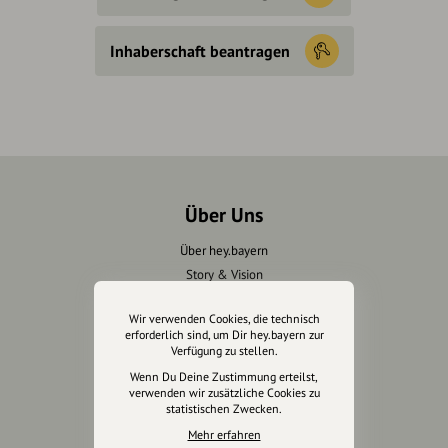
Inhaberschaft beantragen
Über Uns
Über hey.bayern
Story & Vision
Die Köpfe
Wir verwenden Cookies, die technisch
Unterstützer
erforderlich sind, um Dir hey.bayern zur
Verfügung zu stellen.
Servus sagen
Wenn Du Deine Zustimmung erteilst,
verwenden wir zusätzliche Cookies zu
statistischen Zwecken.
Kontakt
Helpdesk / FAQ
Mehr erfahren