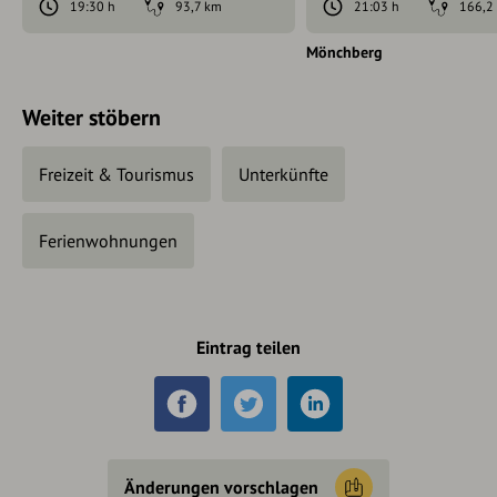
19:30 h
93,7 km
21:03 h
166,2
Mönchberg
Weiter stöbern
Freizeit & Tourismus
Unterkünfte
Ferienwohnungen
Eintrag teilen
Änderungen vorschlagen