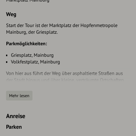
Weg
Start der Tour ist der Marktplatz der Hopfenmetropole
Mainburg, der Griesplatz.
Parkmöglichkeiten:
Griesplatz, Mainburg
Volkfestplatz, Mainburg
Von hier aus führt der Weg über asphaltierte Straßen aus
der Stadt hinaus und über kleine, verträumte Ortschaften
wie Attenhofen und Walkertshofen ins Hügelland hinaus.
Über die idyllisch gelegenen Orte Niederumelsdorf und
Mehr lesen
Train stößt der Weg auf den Abens-Radweg, der in seiner
vollen Länge von Freising bis Bad Gögging an der Donau
verläuft.
Anreise
Im Abenstal folgt der Radweg dem Verlauf des Flüsschens
Parken
über Elsendorf bis Ratzenhofen. Der wunderschön im