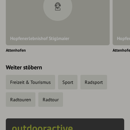
Hopfenerlebnishof Stiglmaier
Hopfen
Attenhofen
Attenhof
Weiter stöbern
Freizeit & Tourismus
Sport
Radsport
Radtouren
Radtour