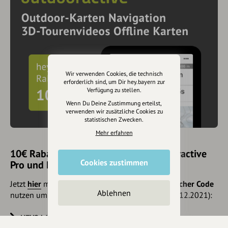
Wir verwenden Cookies, die technisch
erforderlich sind, um Dir hey.bayern zur
Verfügung zu stellen.
Wenn Du Deine Zustimmung erteilst,
verwenden wir zusätzliche Cookies zu
statistischen Zwecken.
Mehr erfahren
10€ Rabatt mit hey.bayern auf Outdooractive
Cookies zustimmen
Pro und Pro+ sichern
Jetzt
hier
mehr erfahren oder gleich unseren
Voucher Code
Ablehnen
nutzen um 10€ Rabatt zu erhalten (gültig bis 31.12.2021):
HEYOA10V