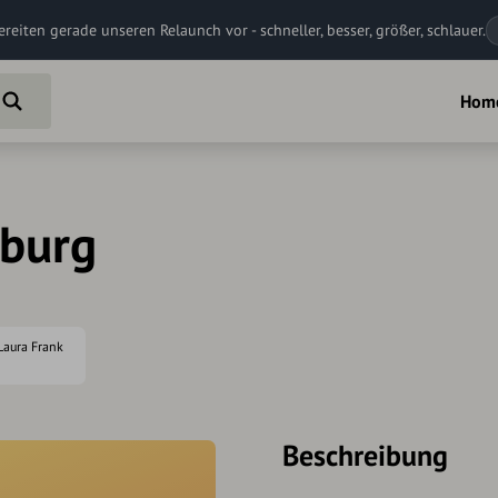
ereiten gerade unseren Relaunch vor - schneller, besser, größer, schlauer.
Hom
oburg
 Laura Frank
Beschreibung