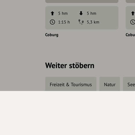
5 hm
5 hm
1:15 h
5,3 km
Coburg
Cobu
Weiter stöbern
Freizeit & Tourismus
Natur
Se
Änderungen vorschlagen
In