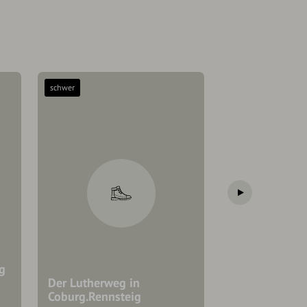
schwer
leicht
g
Der Lutherweg in
Goldbergsee 
Coburg.Rennsteig
Callenberg Ru