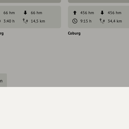
66 hm
66 hm
456 hm
456 hm
3:40 h
14,5 km
9:15 h
34,4 km
rg
Coburg
en
haberschaft beantragen