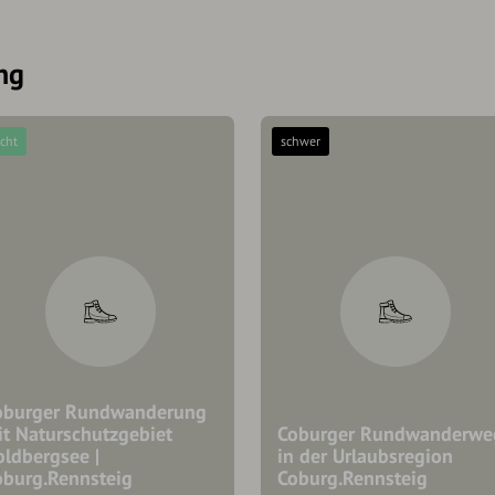
ng
icht
schwer
oburger Rundwanderung
it Naturschutzgebiet
Coburger Rundwanderwe
oldbergsee |
in der Urlaubsregion
oburg.Rennsteig
Coburg.Rennsteig