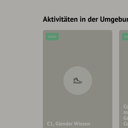
Aktivitäten in der Umgebu
leicht
le
C
m
G
C1, Glender Wiesen
C