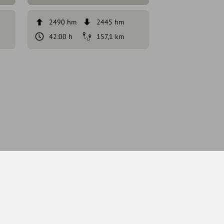
2490 hm
2445 hm
107 hm
42:00 h
157,1 km
3:00 h
Coburg
Eintrag teilen