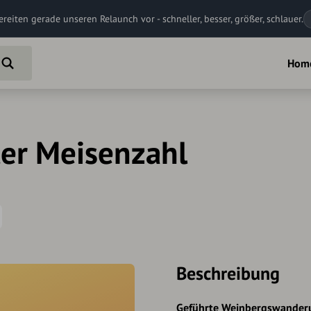
ereiten gerade unseren Relaunch vor - schneller, besser, größer, schlauer.
Hom
ter Meisenzahl
Beschreibung
Geführte Weinbergswande