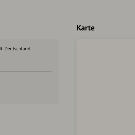
Steinmeer mit ihren Heunes
um 1630 erbaut eine Unvoll
nach Bürgstadt.
Dauer ca. 4 Stunden , Steig
Karte
Führungen sowie Wanderung
t, Deutschland