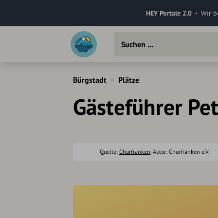
HEY Portale 2.0
Wir b
Bürgstadt
Plätze
Gästeführer Pe
Quelle:
Churfranken
, Autor: Churfranken e.V.