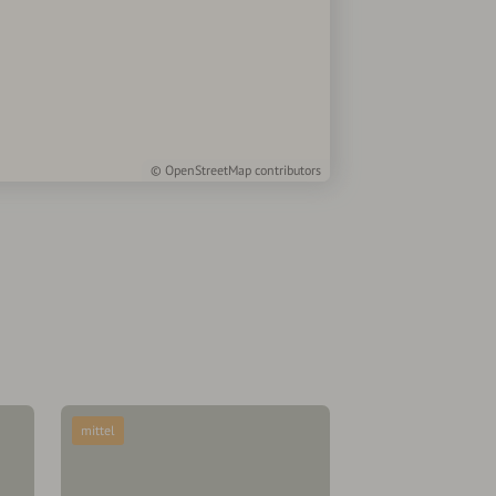
©
OpenStreetMap
contributors
mittel
mittel