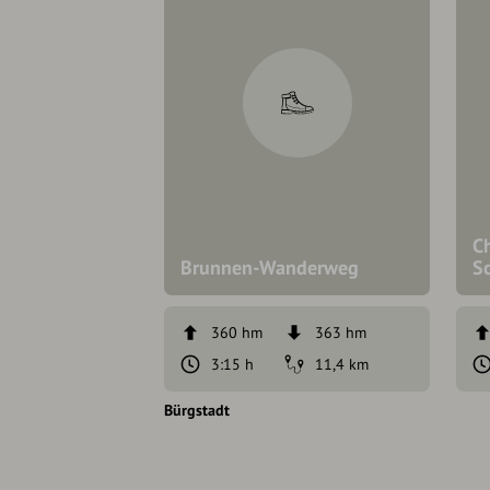
C
Brunnen-Wanderweg
S
360 hm
363 hm
3:15 h
11,4 km
Bürgstadt