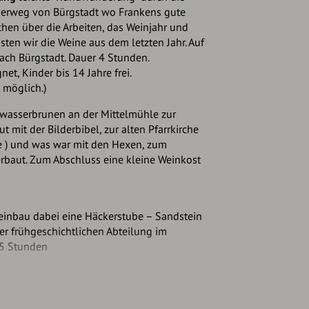
rweg von Bürgstadt wo Frankens gute
hen über die Arbeiten, das Weinjahr und
sten wir die Weine aus dem letzten Jahr. Auf
ch Bürgstadt. Dauer 4 Stunden.
et, Kinder bis 14 Jahre frei.
t möglich.)
wasserbrunen an der Mittelmühle zur
 mit der Bilderbibel, zur alten Pfarrkirche
e ) und was war mit den Hexen, zum
rbaut. Zum Abschluss eine kleine Weinkost
inbau dabei eine Häckerstube – Sandstein
r frühgeschichtlichen Abteilung im
,5 Stunden
hrpfad: vom Bildermeer zum Steinmeer,
meer in der Martinskapelle, hoch in den
achweise vor ca. 5500 Jahren über das