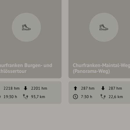
hurfranken Burgen- und
Churfranken-Maintal-We
chlössertour
(Panorama-Weg)
2218 hm
2201 hm
287 hm
287 hm
19:30 h
93,7 km
7:30 h
22,6 km