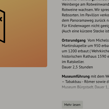
Weinberge am Rotweinwande
Rotweine wachsen. Wir sprec
Rebsorten. Im Pavillon verko
dem Panoramaweg zurück na
Für Kinderwagen nicht geeign
(Auch eine kürzere Stecke is
Ortsrundgang
Vom Michels
Martinskapelle um 950 erbaut
um 1200 erbaut ( Wehrkirch
historischen Rathaus 1590 e
im Ratskeller.
Dauer 2,5 Stunden
Museumführung
mit dem We
– Tabakbau - Römer sowie de
Museum Bürgstadt. Dauer 1
Wanderung
auf dem Geo Le
Start am Rathaus zum Bilder
Mehr lesen
Wald zum Ringwall, erste N