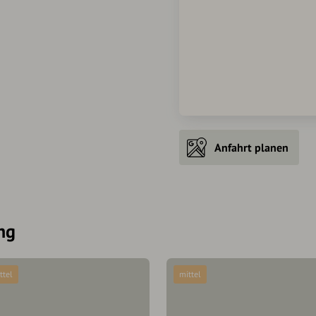
Anfahrt planen
ng
ttel
mittel