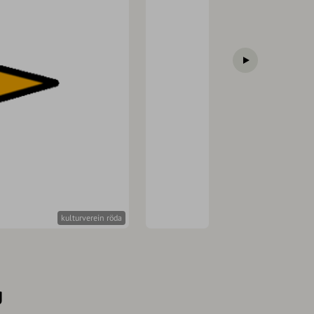
kulturverein röda
g