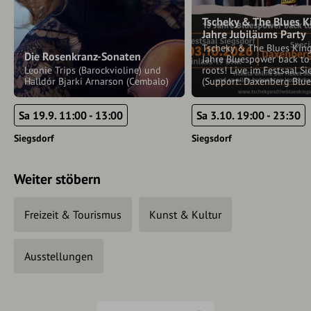
Tscheky & The Blues K
Jahre Jubiläums Party
Tscheky & The Blues Kin
Die Rosenkranz-Sonaten
Jahre Bluespower back to
Leonie Trips (Barockvioline) und
roots! Live im Festsaal Si
Halldór Bjarki Arnarson (Cembalo)
(Support: Daxenberg Blue
Sa 19.9. 11:00 - 13:00
Sa 3.10. 19:00 - 23:30
Siegsdorf
Siegsdorf
Weiter stöbern
Freizeit & Tourismus
Kunst & Kultur
Ausstellungen