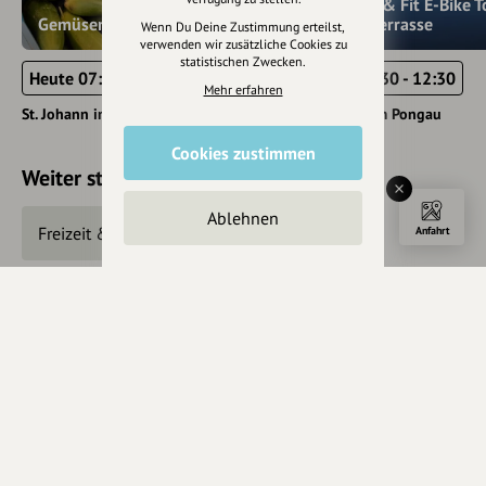
JO Xund & Fit E-Bike T
Gemüsemarkt
Sonnenterrasse
Wenn Du Deine Zustimmung erteilst,
verwenden wir zusätzliche Cookies zu
statistischen Zwecken.
Heute 07:30 - 12:30
Heute 09:30 - 12:30
Mehr erfahren
St. Johann im Pongau
St. Johann im Pongau
Cookies zustimmen
Weiter stöbern
Ablehnen
Freizeit & Tourismus
Unterhaltung
Anfahrt
Sonstige Unterhaltungsevents
©
Österreich Werbung
,
Feratel
Eintrag teilen