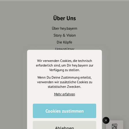
Über Uns
Über hey.bayern
Story & Vision
Die Köpfe
Unterstützer
Wir verwenden Cookies, die technisch
Servus sagen
erforderlich sind, um Dir hey.bayern zur
Verfügung zu stellen.
Kontakt
Wenn Du Deine Zustimmung erteilst,
Helpdesk / FAQ
verwenden wir zusätzliche Cookies zu
statistischen Zwecken.
Mehr erfahren
Unterstütze uns
Spenden
Cookies zustimmen
Partner werden
Crowdfunding
Förderungen
Ablehnen