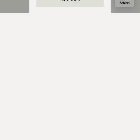
Anfahrt
Werbemöglichkeiten
Rechtliches
Impressum
Datenschutz
AGB
Cookies zurücksetzen
Presse
Mediakit
Presseanfragen
Presseberichte
Wir unterstützen Euch
Fotografie & mehr
Marketing
Design & Branding