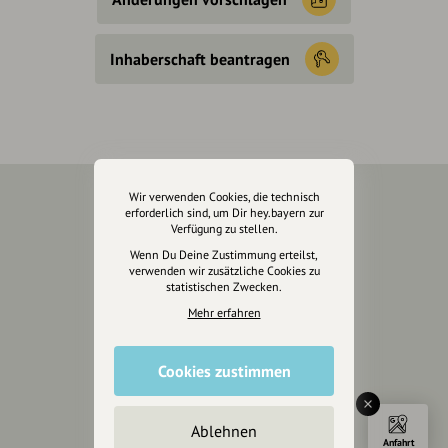
Inhaberschaft beantragen
Wir verwenden Cookies, die technisch
erforderlich sind, um Dir hey.bayern zur
Über Uns
Verfügung zu stellen.
Wenn Du Deine Zustimmung erteilst,
Über hey.bayern
verwenden wir zusätzliche Cookies zu
Story & Vision
statistischen Zwecken.
Die Köpfe
Mehr erfahren
Unterstützer
Cookies zustimmen
Servus sagen
Kontakt
Ablehnen
Helpdesk / FAQ
Anfahrt