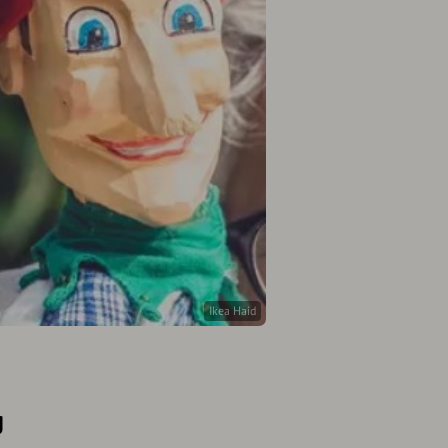
Ikea Haid
g