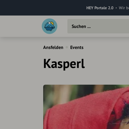
HEY Portale 2.0
Wir b
Ansfelden
Events
Kasperl