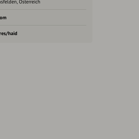
sfelden, Österreich
com
res/haid